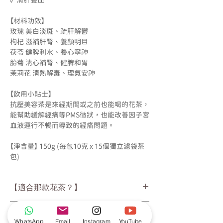
【材料功效】
玫瑰 美白淡斑、疏肝解鬱
枸杞 滋補肝腎、養顏明目
茯苓 健脾利水、養心寧神
胎菊 清心補腎、健脾和胃
茉莉花 清熱解毒、理氣安神
【飲用小貼士】
抗壓美容茶是來經期間或之前也能喝的花茶，
能幫助緩解經痛等PMS徵狀，也能改善因子宮
血液運行不暢而導致的經痛問題。
【淨含量】 150g (每包10克 x 15個獨立濾袋茶
包)
【適合那款花茶？】
❓各款花茶的功效不同，除了按照最主要功效
【沖泡方式】
外，可按照目前個人體質飲用花茶來平衡寒
WhatsApp
Email
Instagram
YouTube