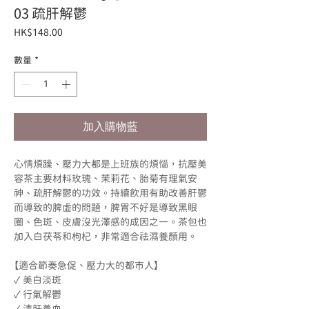
03 疏肝解鬱
價
HK$148.00
格
數量
*
加入購物藍
心情煩躁、壓力大都是上班族的煩惱，抗壓美
容茶主要材料玫瑰、茉莉花、胎菊有理氣安
神、疏肝解鬱的功效。持續飲用有助改善肝鬱
而導致的脾虛的問題，脾胃不好是導致黑眼
圈、色斑、皮膚沒光澤感的成因之一。茶包也
加入白茯苓和枸杞，非常適合祛濕養顏用。
【適合節奏急促、壓力大的都市人】
✓ 美白淡斑
✓ 行氣解鬱
✓ 清肝養血