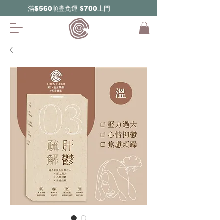
​滿$560順豐免運 $700上門